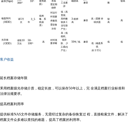
(Tape)
10^
使用易
求高
瞄跡高
较高
齢库
300^
工业废
兼容
般
损）
需定期
誹
绕带
低（高
对运行
育斑、
低例
环境要
磁盘阵列
1
3-
3_5
高科敝
高（需要 持
读
万
毒、系
旌师
较
兼容
高
求极高
（HDD）
次
年
统崩
较多工
高
续供題
高
需设备
溃）
业垃圾
冷却
产生）
高（低
能耗、
光存储
10
50-
低排
对环境
读取
50
高
年,"低
兼容
低
低
（ODD）
100^
要求晰
放、 少
低（磁盘系
万次
dk
统
工
垃
1/15）
产生）
的
客户收益
延长档案存储年限
50
釆用档案级光存储介质，稳定长效，可以保存
年以上，完 全满足档案行业标准和
法律法规要求。
提高档案利用率
NAS
提供标准
文件存储服务，无需经过复杂的备份恢复过 程，直接检索文件，解决了
档案文件众多难以查找的难题， 提高了档案的利用率。