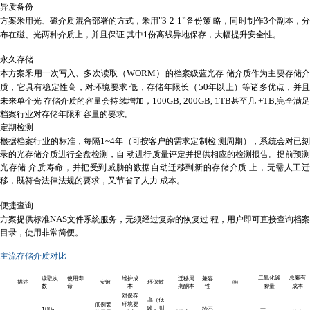
异质备份
"3-2-1”
3
方案釆用光、磁介质混合部署的方式，釆用
备份策 略，同时制作
个副本，
1
布在磁、光两种介质上，并且保证 其中
份离线异地保存，大幅提升安全性。
永久存储
（WORM）
本方案釆用一次写入、多次读取
的档案级蓝光存 储介质作为主要存储
（
50
质，它具有稳定性高，对环境要求 低，存储年限长
年以上）等诸多优点，并
100GB, 200GB, 1TB
+TB,
未来单个光 存储介质的容量会持续增加，
甚至几
完全满
档案行业对存储年限和容量的要求。
定期检测
1~4
根据档案行业的标准，每隔
年（可按客户的需求定制检 测周期），系统会对已
录的光存储介质进行全盘检测，自 动进行质量评定并提供相应的检测报告。提前预测
光存储 介质寿命，并把受到威胁的数据自动迁移到新的存储介质 上，无需人工迁
移，既符合法律法规的要求，又节省了人力 成本。
便捷查询
NAS
方案提供标准
文件系统服务，无须经过复杂的恢复过 程，用户即可直接查询档案
目录，使用非常简便。
主流存储介质对比
二氧化碳
总腳有
读取次
使用寿
维护成
迁移周
兼容
描述
安锹
环保敏
㈱
数
命
本
期酮本
性
腳量
成本
对保存
高（低
环境要
低例繁
100-
碳， 财
蹄不
一