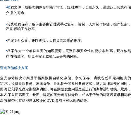
30
•
档
案文件一般要求的保存年限非常长，短则
年，长则永久，远远超出传统存
介 质的寿命。
•
传统档案保存、备份主要由管理员手动复制、编制，人为制作标签，操作复杂，
严重 影响工作效率。
•
档案文件众多，难以查找，大幅提高决策的难度。
•
档案作为一个单位重要的知识资源，完整性和安全性的要求非常高，现在依然
存 在着黑客、病毒等安全威胁以及丢失的风险。
蓝光存储解决方案
蓝光存储解决方案基于档案数据自动化存储、永久保存、离线备份和定期检测的
需 求，提供异质备份、离线备份、异地备份等多种备份方式，满足法律法规的同时，
提供 已刻录光盘定期检测功能，可在数据发生问题之前进行预测并进行替换。此外，
本方 案采用高密度、长期、稳定的蓝光光存储介质，相比于传统的对环境要求相对较
DVD,
高的 磁带和存储密度比较小的
具有不可比拟的优势。